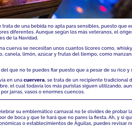
 trata de una bebida no apta para sensibles, puesto que e
cores diferentes. Aunque según los más veteranos, el orig
es de la Navidad.
na cuerva se necesitan unos cuantos licores como, whisky
co, canela, limón, azúcar y frutas del tiempo, como manzana
s del que no te puedes fiar puesto que a pesar de su rico 
rvía en una
cuervera
, se trata de un recipiente tradiciona
bre, el cual todavía los más puristas siguen utilizando, a
o por jarras, vasos o enormes cuencos.
 celebrar su emblemático carnaval no te olvides de probar l
r de boca y que te hará que no pares la fiesta. Ah, y si 
onómicas o establecimientos de Águilas, puedes revisar 