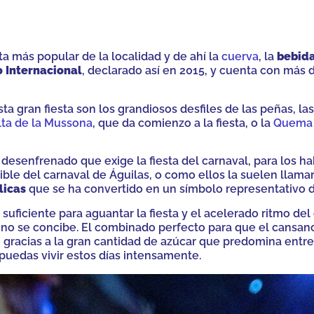
sta más popular de la localidad y de ahí la
cuerva
, la
bebida
o Internacional
, declarado así en 2015, y cuenta con más d
a gran fiesta son los grandiosos desfiles de las peñas, la
ta de la Mussona
, que da comienzo a la fiesta, o la
Quema 
 desenfrenado que exige la fiesta del carnaval, para los ha
ible del carnaval de Águilas, o como ellos la suelen llamar
licas
que se ha convertido en un símbolo representativo de 
uficiente para aguantar la fiesta y el acelerado ritmo del 
 no se concibe. El combinado perfecto para que el cansanci
e gracias a la gran cantidad de azúcar que predomina entre 
puedas vivir estos días intensamente.