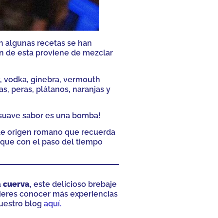
n algunas recetas se han
en de esta proviene de mezclar
, vodka, ginebra, vermouth
s, peras, plátanos, naranjas y
y suave sabor es una bomba!
l de origen romano que recuerda
unque con el paso del tiempo
a
cuerva
, este delicioso brebaje
quieres conocer más experiencias
nuestro blog
aquí.