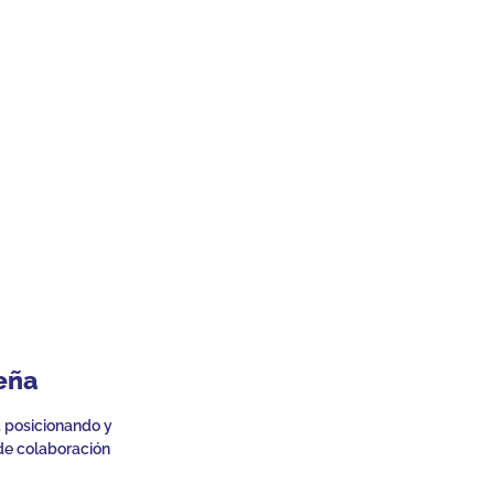
eña
, posicionando y
de colaboración