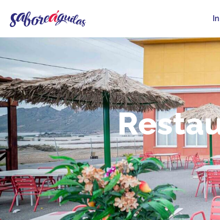
In
Restau