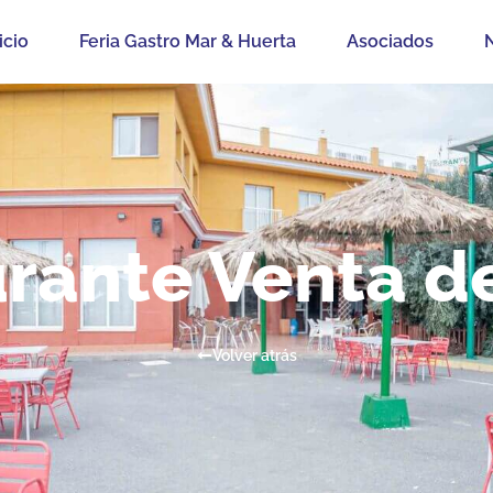
icio
Feria Gastro Mar & Huerta
Asociados
N
rante Venta d
Volver atrás