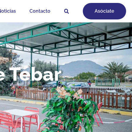
oticias
Contacto
Asóciate
e Tebar