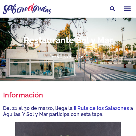
Feria Gastro
Restaurante Sol y Mar
Volver atrás
Información
Del 21 al 30 de marzo, llega la
II Ruta de los Salazones
a
Águilas. Y Sol y Mar participa con esta tapa.