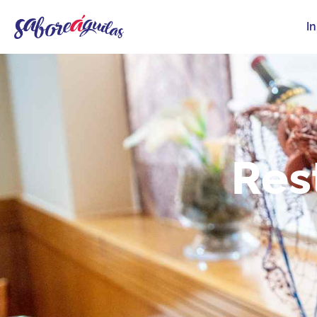
In
Res