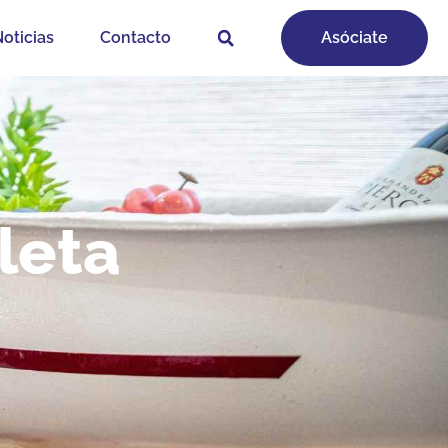
oticias
Contacto
Asóciate
leta