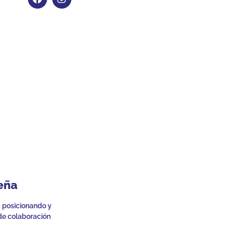
eña
, posicionando y
de colaboración