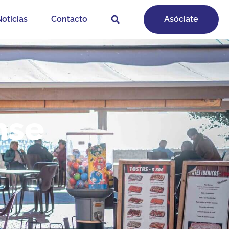
oticias
Contacto
Asóciate
nse