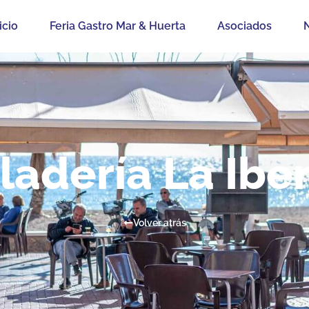
icio
Feria Gastro Mar & Huerta
Asociados
N
ladería La Ibe
Volver atrás