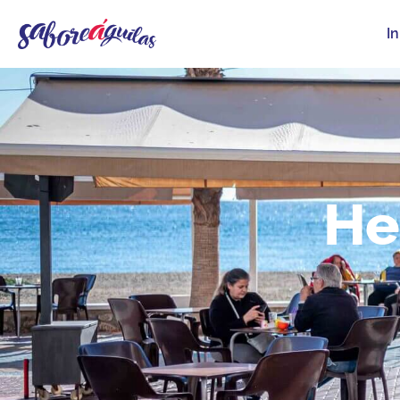
In
He