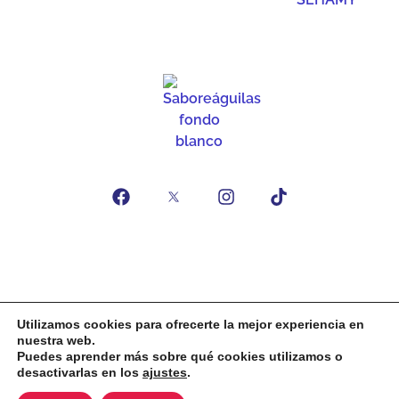
Inicio
Feria Gastro Mar & Huerta
Asociados
Noticias
Contacto
Asóciate
Utilizamos cookies para ofrecerte la mejor experiencia en
nuestra web.
Aviso legal
Política de privacidad
Política de cookies
Puedes aprender más sobre qué cookies utilizamos o
desactivarlas en los
ajustes
.
Saboreáguilas 2022.
Todos los derechos reservados