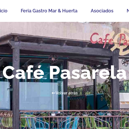
icio
Feria Gastro Mar & Huerta
Asociados
N
Café Pasarela
Volver atrás