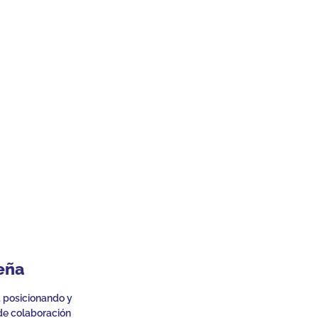
eña
, posicionando y
de colaboración